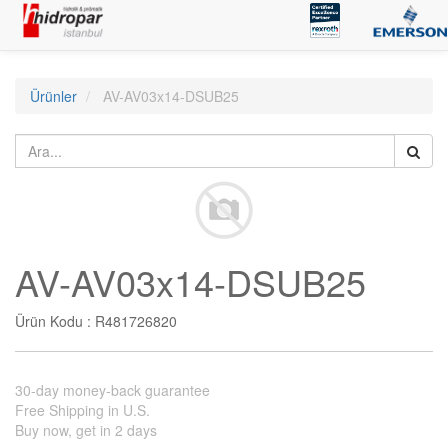
Ürünler
AV-AV03x14-DSUB25
AV-AV03x14-DSUB25
Ürün Kodu :
R481726820
30-day money-back guarantee
Free Shipping in U.S.
Buy now, get in 2 days