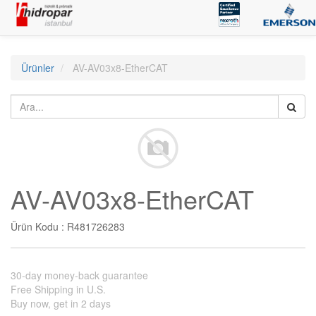
Ürünler
AV-AV03x8-EtherCAT
AV-AV03x8-EtherCAT
Ürün Kodu :
R481726283
30-day money-back guarantee
Free Shipping in U.S.
Buy now, get in 2 days