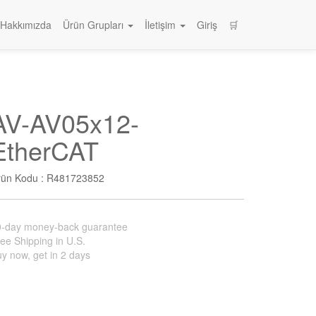
Hakkımızda
Ürün Grupları
İletişim
Giriş
🛒
AV-AV05x12-
EtherCAT
rün Kodu :
R481723852
0-day money-back guarantee
ee Shipping in U.S.
y now, get in 2 days