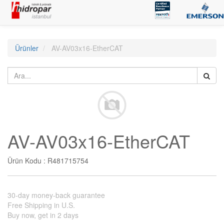
Ürünler
AV-AV03x16-EtherCAT
AV-AV03x16-EtherCAT
Ürün Kodu :
R481715754
30-day money-back guarantee
Free Shipping in U.S.
Buy now, get in 2 days