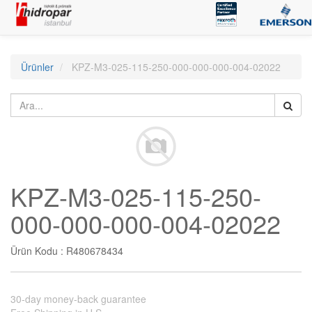
Ürünler
KPZ-M3-025-115-250-000-000-000-004-02022
KPZ-M3-025-115-250-
000-000-000-004-02022
Ürün Kodu :
R480678434
30-day money-back guarantee