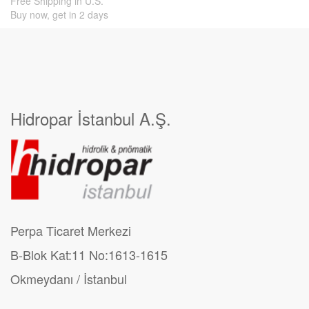
Free Shipping in U.S.
Buy now, get in 2 days
Hidropar İstanbul A.Ş.
Perpa Ticaret Merkezi
B-Blok Kat:11 No:1613-1615
Okmeydanı / İstanbul