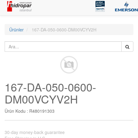
Ürünler
167-DA-050-0600-DM00VCYV2H
167-DA-050-0600-
DM00VCYV2H
Ürün Kodu :
R480191303
30-day money-back guarantee