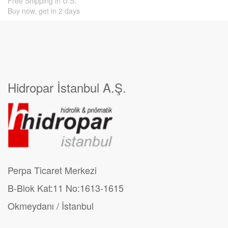
Free Shipping in U.S.
Buy now, get in 2 days
Hidropar İstanbul A.Ş.
Perpa Ticaret Merkezi
B-Blok Kat:11 No:1613-1615
Okmeydanı / İstanbul