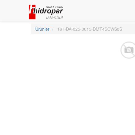
Ürünler
167-DA-025-0015-DMT4SCWS0S