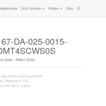
Hakkımızda
Ürün Grupları
İletişim
Giriş
🛒
167-DA-025-0015-
DMT4SCWS0S
rün Kodu :
R480174252
0-day money-back guarantee
ee Shipping in U.S.
y now, get in 2 days