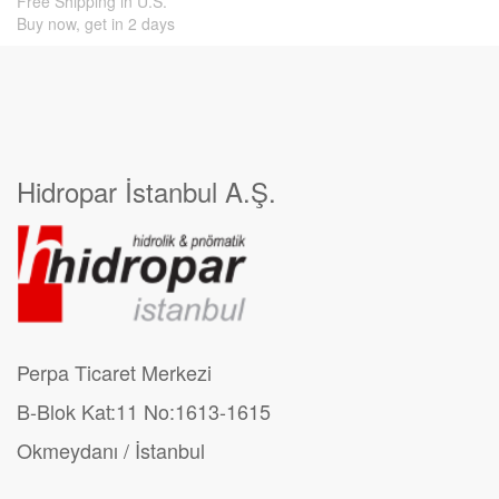
Free Shipping in U.S.
Buy now, get in 2 days
Hidropar İstanbul A.Ş.
Perpa Ticaret Merkezi
B-Blok Kat:11 No:1613-1615
Okmeydanı / İstanbul