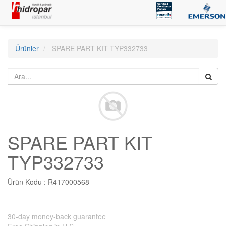
Ürünler
SPARE PART KIT TYP332733
SPARE PART KIT
TYP332733
Ürün Kodu :
R417000568
30-day money-back guarantee