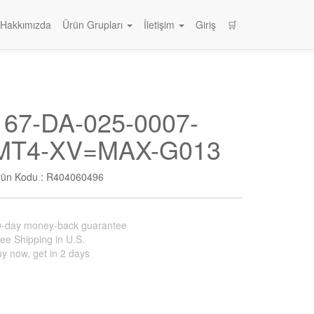
Hakkımızda
Ürün Grupları
İletişim
Giriş
🛒
167-DA-025-0007-
MT4-XV=MAX-G013
rün Kodu :
R404060496
0-day money-back guarantee
ee Shipping in U.S.
y now, get in 2 days