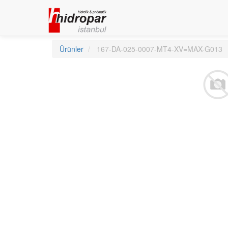
Ürünler
167-DA-025-0007-MT4-XV=MAX-G013