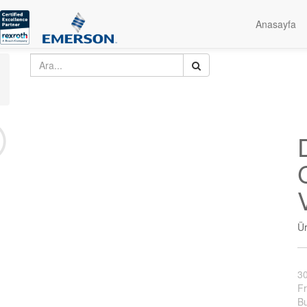
Anasayfa
Ü
3
Fr
Bu