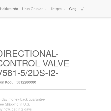
Hakkımızda
Ürün Grupları
İletişim
Giriş
🛒
DIRECTIONAL-
CONTROL VALVE
V581-5/2DS-I2-
rün Kodu :
5812280080
0-day money-back guarantee
ee Shipping in U.S.
y now, get in 2 days