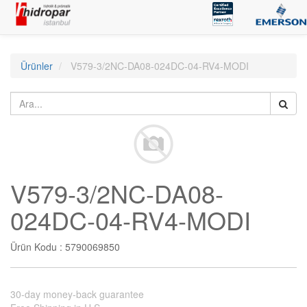
Ürünler
V579-3/2NC-DA08-024DC-04-RV4-MODI
V579-3/2NC-DA08-
024DC-04-RV4-MODI
Ürün Kodu :
5790069850
30-day money-back guarantee