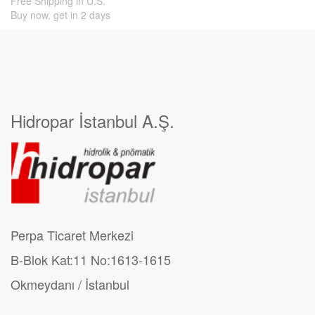
Free Shipping in U.S.
Buy now, get in 2 days
Hidropar İstanbul A.Ş.
Perpa Ticaret Merkezi
B-Blok Kat:11 No:1613-1615
Okmeydanı / İstanbul