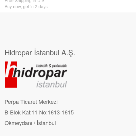
Free Shipping in U.S.
Buy now, get in 2 days
Hidropar İstanbul A.Ş.
Perpa Ticaret Merkezi
B-Blok Kat:11 No:1613-1615
Okmeydanı / İstanbul