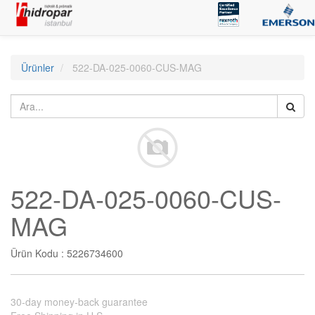
Ürünler
522-DA-025-0060-CUS-MAG
522-DA-025-0060-CUS-
MAG
Ürün Kodu :
5226734600
30-day money-back guarantee