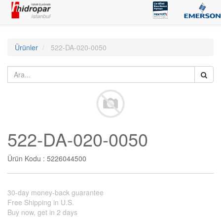
Ürünler
522-DA-020-0050
522-DA-020-0050
Ürün Kodu :
5226044500
30-day money-back guarantee
Free Shipping in U.S.
Buy now, get in 2 days