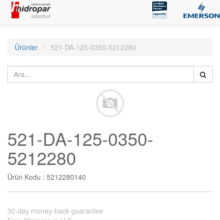
Ürünler
521-DA-125-0350-5212280
521-DA-125-0350-
5212280
Ürün Kodu :
5212280140
30-day money-back guarantee