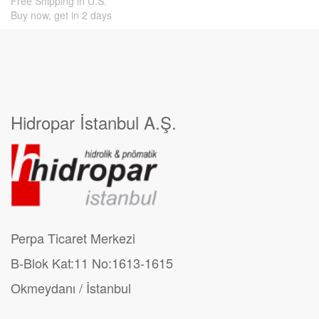
Free Shipping in U.S.
Buy now, get in 2 days
Hidropar İstanbul A.Ş.
Perpa Ticaret Merkezi
B-Blok Kat:11 No:1613-1615
Okmeydanı / İstanbul