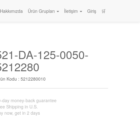
Hakkımızda
Ürün Grupları
İletişim
Giriş
🛒
521-DA-125-0050-
5212280
rün Kodu :
5212280010
0-day money-back guarantee
ee Shipping in U.S.
y now, get in 2 days