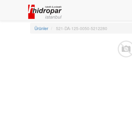
Ürünler
521-DA-125-0050-5212280