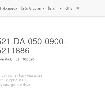
Hakkımızda
Ürün Grupları
İletişim
Giriş
🛒
521-DA-050-0900-
5211886
rün Kodu :
5211886620
0-day money-back guarantee
ee Shipping in U.S.
y now, get in 2 days