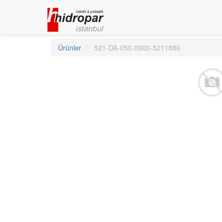
Ürünler
521-DA-050-0900-5211886