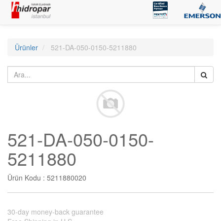
Ürünler
521-DA-050-0150-5211880
521-DA-050-0150-
5211880
Ürün Kodu :
5211880020
30-day money-back guarantee