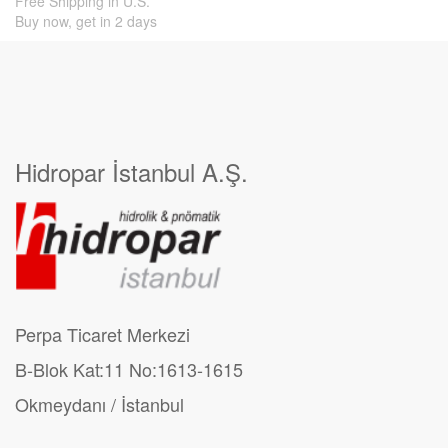
Free Shipping in U.S.
Buy now, get in 2 days
Hidropar İstanbul A.Ş.
Perpa Ticaret Merkezi
B-Blok Kat:11 No:1613-1615
Okmeydanı / İstanbul