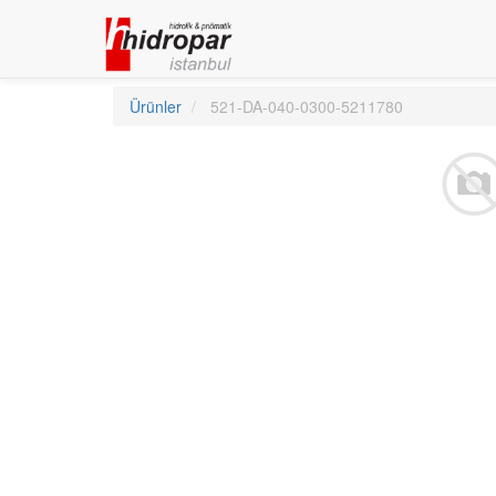
Ürünler
521-DA-040-0300-5211780