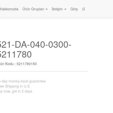
Hakkımızda
Ürün Grupları
İletişim
Giriş
🛒
521-DA-040-0300-
5211780
rün Kodu :
5211780150
0-day money-back guarantee
ee Shipping in U.S.
y now, get in 2 days