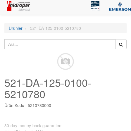
Ürünler
521-DA-125-0100-5210780
521-DA-125-0100-
5210780
Ürün Kodu :
5210780000
30-day money-back guarantee