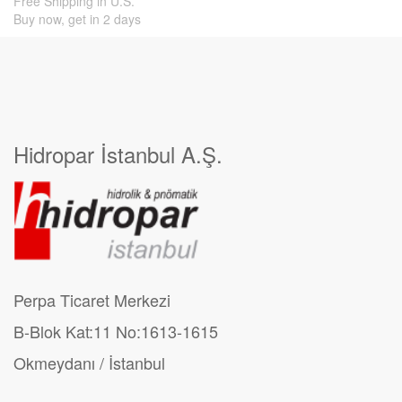
Free Shipping in U.S.
Buy now, get in 2 days
Hidropar İstanbul A.Ş.
Perpa Ticaret Merkezi
B-Blok Kat:11 No:1613-1615
Okmeydanı / İstanbul