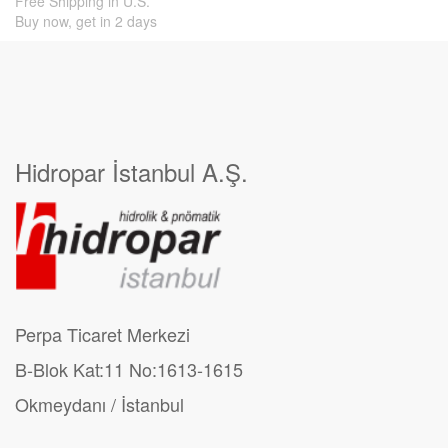
Free Shipping in U.S.
Buy now, get in 2 days
Hidropar İstanbul A.Ş.
Perpa Ticaret Merkezi
B-Blok Kat:11 No:1613-1615
Okmeydanı / İstanbul