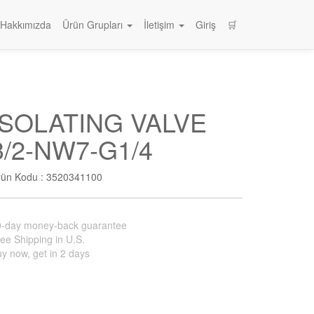
Hakkımızda
Ürün Grupları
İletişim
Giriş
🛒
ISOLATING VALVE
3/2-NW7-G1/4
rün Kodu :
3520341100
0-day money-back guarantee
ee Shipping in U.S.
y now, get in 2 days