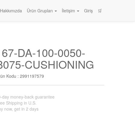
Hakkımızda
Ürün Grupları
İletişim
Giriş
🛒
167-DA-100-0050-
B075-CUSHIONING
rün Kodu :
2991197579
0-day money-back guarantee
ee Shipping in U.S.
y now, get in 2 days